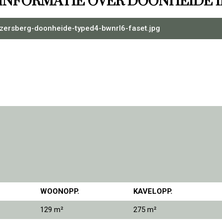
INFORMATIE OVER DOONHEIDE I
zersberg-doonheide-typed4-bwnrl6-faset.jpg
WOONOPP.
KAVELOPP.
129 m²
275 m²