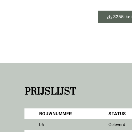
3255-kei
PRIJSLIJST
BOUWNUMMER
STATUS
L6
Geleverd