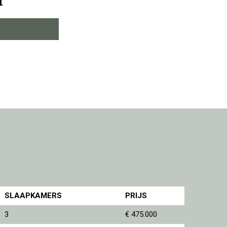
I
SLAAPKAMERS
PRIJS
3
€ 475.000