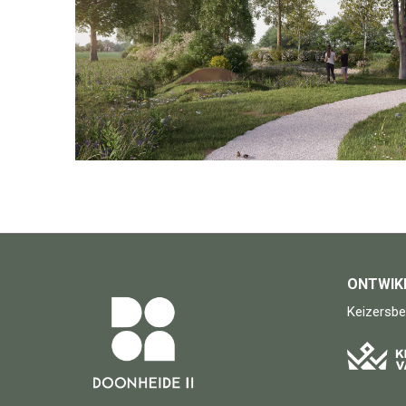
ONTWIK
Keizersb