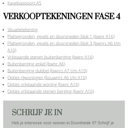
Kavelpaspoort A5
VERKOOPTEKENINGEN FASE 4
Situatietekening
Plattegronden, gevels en doorsneden blok 1 (bwnr A16)
Plattegronden, gevels en doorsneden blok 3 (bwnrs A6 t/m
A10)
Vrijstaande stenen buitenberging (bwnr A16)
Buitenberging enkel (bwnr A6)
Buitenberging dubbel (bwnrs A7 t/m A10)
Opties rijwoningen (bouwnrs A6 t/m A10)
Opties vrijstaande woning (bwnr A16)
Opties vrijstaande stenen berging (bwnr A16)
SCHRIJF JE IN
Heb je interesse voor wonen in Doonheide II? Schrijf je