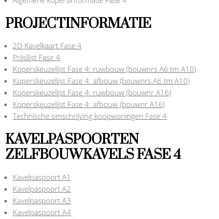
PROJECTINFORMATIE
2D Kavelkaart Fase 4
Prijslijst Fase 4
Koperskeuzelijst Fase 4: ruwbouw (bouwnrs A6 tm A10)
Koperskeuzelijst Fase 4: afbouw (bouwnrs A6 tm A10)
Koperskeuzelijst Fase 4: ruwbouw (bouwnr A16)
Koperskeuzelijst Fase 4: afbouw (bouwnr A16)
Technische omschrijving koopwoningen Fase 4
KAVELPASPOORTEN
ZELFBOUWKAVELS FASE 4
Kavelpaspoort A1
Kavelpaspoort A2
Kavelpaspoort A3
Kavelpaspoort A4